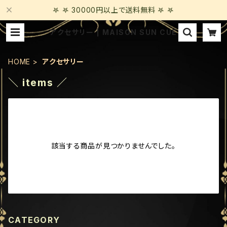
𖤐 𖤐 30000円以上で送料無料 𖤐 𖤐
アクセサリー | MAISON SUN CUE
HOME
アクセサリー
＼ items ／
該当する商品が見つかりませんでした。
CATEGORY